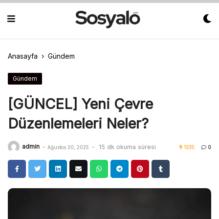
Skip
to
content
Anasayfa
›
Gündem
Gündem
[GÜNCEL] Yeni Çevre
Düzenlemeleri Neler?
admin
-
-
15 dk okuma süresi
Ağustos 30, 2025
1335
0