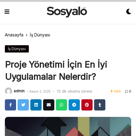
Skip
to
content
Anasayfa
›
İş Dünyası
İş Dünyası
Proje Yönetimi İçin En İyi
Uygulamalar Nelerdir?
admin
-
-
12 dk okuma süresi
Kasım 3, 2025
1056
0